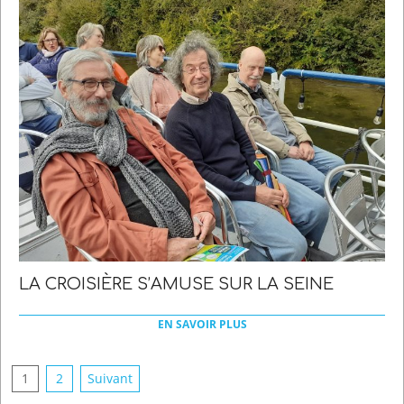
LA CROISIÈRE S’AMUSE SUR LA SEINE
2022-
03-
EN SAVOIR PLUS
21
PAGINATION
1
2
Suivant
DES