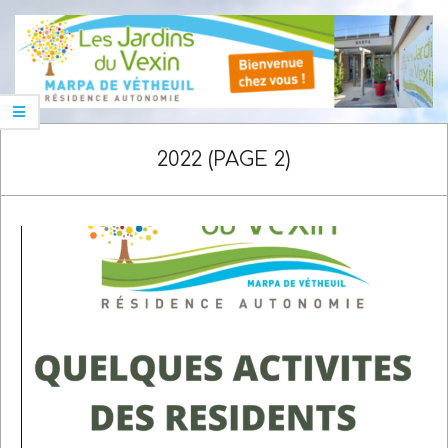
Skip
Navigation
to
Menu
content
2022
(PAGE 2)