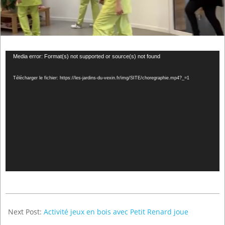
Lecteur
Media error: Format(s) not supported or source(s) not found
vidéo
Télécharger le fichier: https://les-jardins-du-vexin.fr/img/SITE/choregraphie.mp4?_=1
2021-
03-
Next Post:
Activité jeux en bois avec Petit Renard joue
21