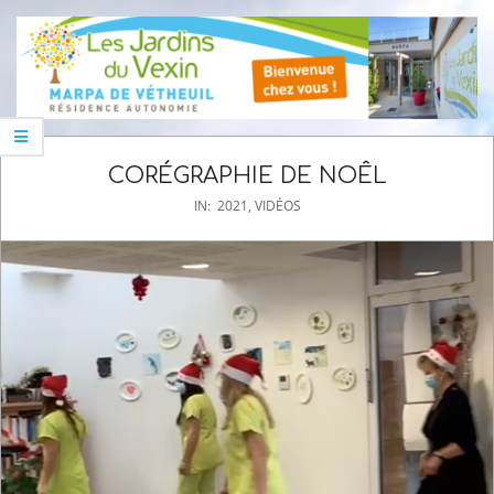
Skip
Navigation
to
Menu
content
CORÉGRAPHIE DE NOÊL
IN:
2021
,
VIDÉOS